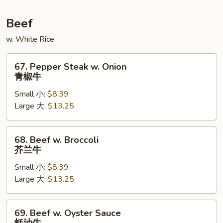
干
烧
Beef
肉
w. White Rice
67.
67. Pepper Steak w. Onion
Pepper
青椒牛
Steak
Small 小:
$8.39
w.
Large 大:
$13.25
Onion
青
椒
68.
68. Beef w. Broccoli
牛
Beef
芥兰牛
w.
Small 小:
$8.39
Broccoli
Large 大:
$13.25
芥
兰
牛
69.
69. Beef w. Oyster Sauce
Beef