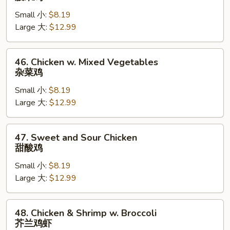
w.
Small 小:
$8.19
Cashew
Large 大:
$12.99
Nuts
腰
果
46.
46. Chicken w. Mixed Vegetables
鸡
Chicken
杂菜鸡
w.
Small 小:
$8.19
Mixed
Large 大:
$12.99
Vegetables
杂
菜
47.
47. Sweet and Sour Chicken
鸡
Sweet
甜酸鸡
and
Small 小:
$8.19
Sour
Large 大:
$12.99
Chicken
甜
酸
48.
48. Chicken & Shrimp w. Broccoli
鸡
Chicken
芥兰鸡虾