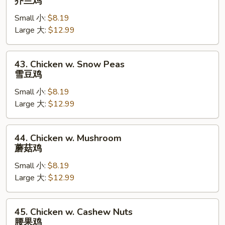
芥兰鸡
片
w.
Small 小:
$8.19
Broccoli
Large 大:
$12.99
芥
兰
鸡
43.
43. Chicken w. Snow Peas
Chicken
雪豆鸡
w.
Small 小:
$8.19
Snow
Large 大:
$12.99
Peas
雪
豆
44.
44. Chicken w. Mushroom
鸡
Chicken
蘑菇鸡
w.
Small 小:
$8.19
Mushroom
Large 大:
$12.99
蘑
菇
鸡
45.
45. Chicken w. Cashew Nuts
Chicken
腰果鸡