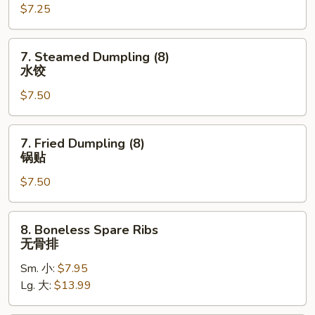
$7.25
(4)
鸡
串
7.
7. Steamed Dumpling (8)
Steamed
水饺
Dumpling
$7.50
(8)
水
饺
7.
7. Fried Dumpling (8)
Fried
锅贴
Dumpling
$7.50
(8)
锅
贴
8.
8. Boneless Spare Ribs
Boneless
无骨排
Spare
Sm. 小:
$7.95
Ribs
Lg. 大:
$13.99
无
骨