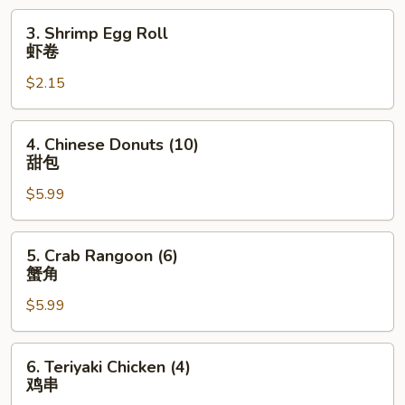
卷
3.
3. Shrimp Egg Roll
Shrimp
虾卷
Egg
$2.15
Roll
虾
卷
4.
4. Chinese Donuts (10)
Chinese
甜包
Donuts
$5.99
(10)
甜
包
5.
5. Crab Rangoon (6)
Crab
蟹角
Rangoon
$5.99
(6)
蟹
角
6.
6. Teriyaki Chicken (4)
Teriyaki
鸡串
Chicken