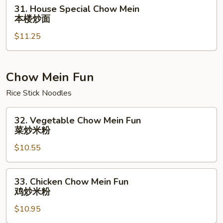
炒
31.
31. House Special Chow Mein
面
House
本楼炒面
Special
$11.25
Chow
Mein
本
楼
Chow Mein Fun
炒
Rice Stick Noodles
面
32.
32. Vegetable Chow Mein Fun
Vegetable
菜炒米粉
Chow
$10.55
Mein
Fun
菜
33.
33. Chicken Chow Mein Fun
炒
Chicken
鸡炒米粉
米
Chow
粉
$10.95
Mein
Fun