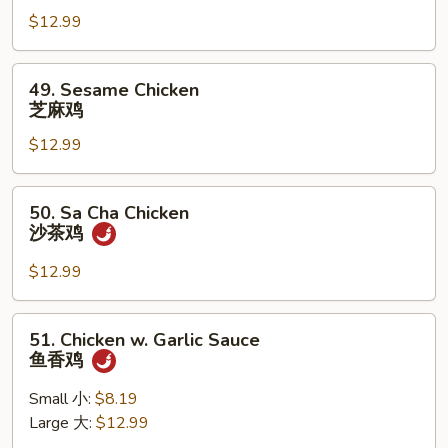
&
$12.99
Shrimp
w.
Broccoli
49.
49. Sesame Chicken
芥
Sesame
芝麻鸡
兰
Chicken
鸡
$12.99
芝
虾
麻
鸡
50.
50. Sa Cha Chicken
Sa
沙茶鸡
Cha
Chicken
$12.99
沙
茶
51.
51. Chicken w. Garlic Sauce
鸡
Chicken
鱼香鸡
w.
Garlic
Small 小:
$8.19
Sauce
Large 大:
$12.99
鱼