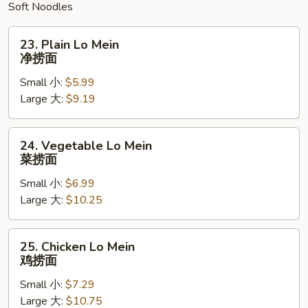
Soft Noodles
23.
23. Plain Lo Mein
Plain
净捞面
Lo
Small 小:
$5.99
Mein
Large 大:
$9.19
净
捞
面
24.
24. Vegetable Lo Mein
Vegetable
菜捞面
Lo
Small 小:
$6.99
Mein
Large 大:
$10.25
菜
捞
面
25.
25. Chicken Lo Mein
Chicken
鸡捞面
Lo
Small 小:
$7.29
Mein
Large 大:
$10.75
鸡