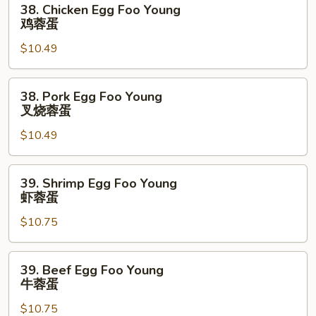
38. Chicken Egg Foo Young
蓉
Chicken
鸡蓉蛋
蛋
Egg
$10.49
Foo
Young
鸡
38.
38. Pork Egg Foo Young
蓉
Pork
叉烧蓉蛋
蛋
Egg
$10.49
Foo
Young
叉
39.
39. Shrimp Egg Foo Young
烧
Shrimp
虾蓉蛋
蓉
Egg
蛋
$10.75
Foo
Young
虾
39.
39. Beef Egg Foo Young
蓉
Beef
牛蓉蛋
蛋
Egg
$10.75
Foo