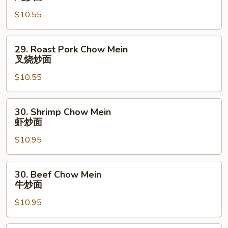
Chow
$10.55
Mein
鸡
炒
29.
29. Roast Pork Chow Mein
面
Roast
叉烧炒面
Pork
$10.55
Chow
Mein
叉
30.
30. Shrimp Chow Mein
烧
Shrimp
虾炒面
炒
Chow
面
$10.95
Mein
虾
炒
30.
30. Beef Chow Mein
面
Beef
牛炒面
Chow
$10.95
Mein
牛