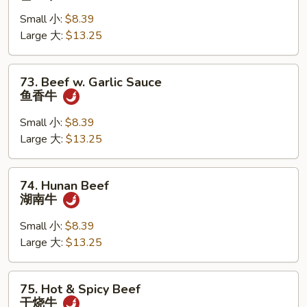
w.
Small 小:
$8.39
Snow
Large 大:
$13.25
Peas
雪
豆
73.
73. Beef w. Garlic Sauce
牛
Beef
鱼香牛
w.
Garlic
Small 小:
$8.39
Sauce
Large 大:
$13.25
鱼
香
74.
74. Hunan Beef
牛
Hunan
湖南牛
Beef
湖
Small 小:
$8.39
南
Large 大:
$13.25
牛
75.
75. Hot & Spicy Beef
Hot
干烧牛