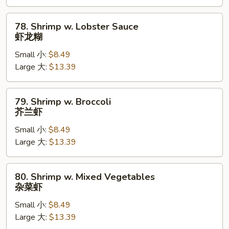
港
岛
78.
78. Shrimp w. Lobster Sauce
Shrimp
虾龙糊
w.
Small 小:
$8.49
Lobster
Large 大:
$13.39
Sauce
虾
龙
79.
79. Shrimp w. Broccoli
糊
Shrimp
芥兰虾
w.
Small 小:
$8.49
Broccoli
Large 大:
$13.39
芥
兰
虾
80.
80. Shrimp w. Mixed Vegetables
Shrimp
杂菜虾
w.
Small 小:
$8.49
Mixed
Large 大:
$13.39
Vegetables