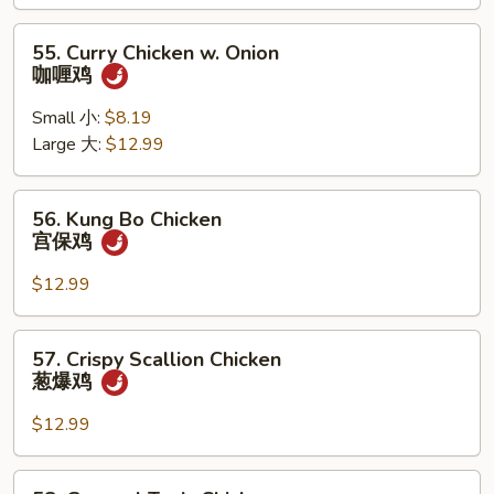
鸡
55.
55. Curry Chicken w. Onion
Curry
咖喱鸡
Chicken
w.
Small 小:
$8.19
Onion
Large 大:
$12.99
咖
喱
56.
56. Kung Bo Chicken
鸡
Kung
宫保鸡
Bo
Chicken
$12.99
宫
保
57.
57. Crispy Scallion Chicken
鸡
Crispy
葱爆鸡
Scallion
Chicken
$12.99
葱
爆
58.