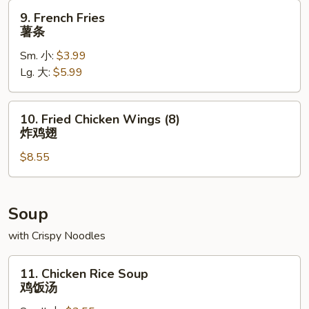
排
9.
9. French Fries
French
薯条
Fries
Sm. 小:
$3.99
薯
Lg. 大:
$5.99
条
10.
10. Fried Chicken Wings (8)
Fried
炸鸡翅
Chicken
$8.55
Wings
(8)
炸
鸡
Soup
翅
with Crispy Noodles
11.
11. Chicken Rice Soup
Chicken
鸡饭汤
Rice