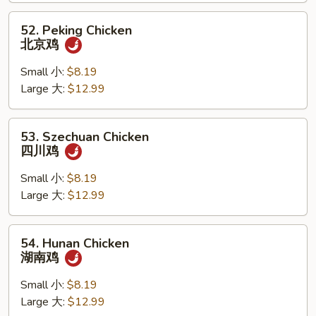
香
52.
52. Peking Chicken
鸡
Peking
北京鸡
Chicken
北
Small 小:
$8.19
京
Large 大:
$12.99
鸡
53.
53. Szechuan Chicken
Szechuan
四川鸡
Chicken
四
Small 小:
$8.19
川
Large 大:
$12.99
鸡
54.
54. Hunan Chicken
Hunan
湖南鸡
Chicken
湖
Small 小:
$8.19
南
Large 大:
$12.99