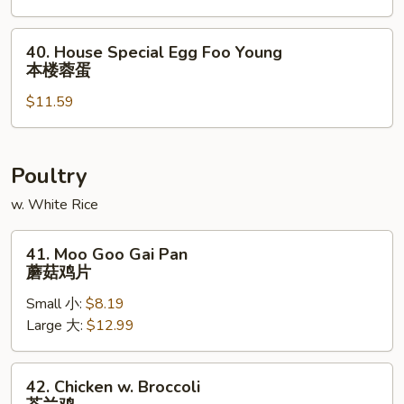
Young
牛
40.
40. House Special Egg Foo Young
蓉
House
本楼蓉蛋
蛋
Special
$11.59
Egg
Foo
Young
本
Poultry
楼
w. White Rice
蓉
蛋
41.
41. Moo Goo Gai Pan
Moo
蘑菇鸡片
Goo
Small 小:
$8.19
Gai
Large 大:
$12.99
Pan
蘑
菇
42.
42. Chicken w. Broccoli
鸡
Chicken