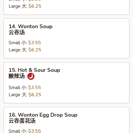
Large 大:
$6.25
菜
汤
14.
14. Wonton Soup
Wonton
云吞汤
Soup
Small 小:
$3.55
云
Large 大:
$6.25
吞
汤
15.
15. Hot & Sour Soup
Hot
酸辣汤
&
Sour
Small 小:
$3.55
Soup
Large 大:
$6.25
酸
辣
16.
16. Wonton Egg Drop Soup
汤
Wonton
云吞蛋花汤
Egg
Small 小:
$3.55
Drop