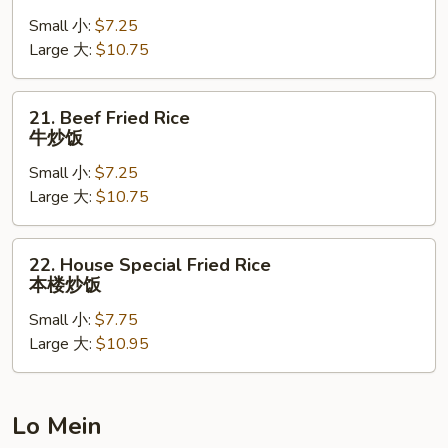
Fried
Small 小:
$7.25
Rice
Large 大:
$10.75
虾
炒
饭
21.
21. Beef Fried Rice
Beef
牛炒饭
Fried
Small 小:
$7.25
Rice
Large 大:
$10.75
牛
炒
饭
22.
22. House Special Fried Rice
House
本楼炒饭
Special
Small 小:
$7.75
Fried
Large 大:
$10.95
Rice
本
楼
炒
Lo Mein
饭