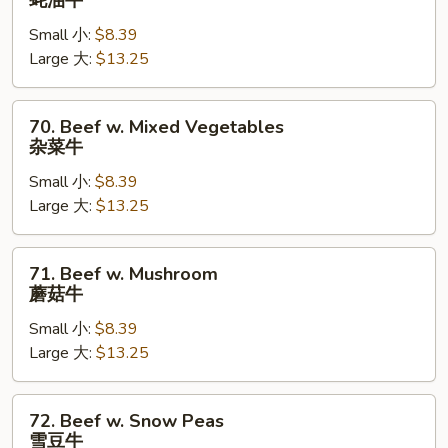
蚝油牛
w.
Small 小:
$8.39
Oyster
Large 大:
$13.25
Sauce
蚝
油
70.
70. Beef w. Mixed Vegetables
牛
Beef
杂菜牛
w.
Small 小:
$8.39
Mixed
Large 大:
$13.25
Vegetables
杂
菜
71.
71. Beef w. Mushroom
牛
Beef
蘑菇牛
w.
Small 小:
$8.39
Mushroom
Large 大:
$13.25
蘑
菇
牛
72.
72. Beef w. Snow Peas
Beef
雪豆牛