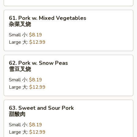
兰
叉
61.
61. Pork w. Mixed Vegetables
烧
Pork
杂菜叉烧
w.
Small 小:
$8.19
Mixed
Large 大:
$12.99
Vegetables
杂
菜
62.
62. Pork w. Snow Peas
叉
Pork
雪豆叉烧
烧
w.
Small 小:
$8.19
Snow
Large 大:
$12.99
Peas
雪
豆
63.
63. Sweet and Sour Pork
叉
Sweet
甜酸肉
烧
and
Small 小:
$8.19
Sour
Large 大:
$12.99
Pork