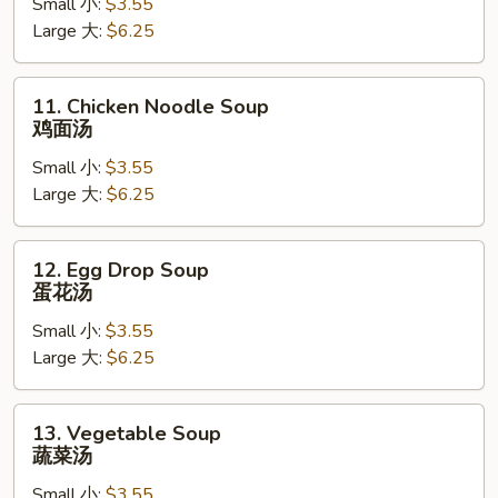
Small 小:
$3.55
Soup
Large 大:
$6.25
鸡
饭
汤
11.
11. Chicken Noodle Soup
Chicken
鸡面汤
Noodle
Small 小:
$3.55
Soup
Large 大:
$6.25
鸡
面
汤
12.
12. Egg Drop Soup
Egg
蛋花汤
Drop
Small 小:
$3.55
Soup
Large 大:
$6.25
蛋
花
汤
13.
13. Vegetable Soup
Vegetable
蔬菜汤
Soup
Small 小:
$3.55
蔬