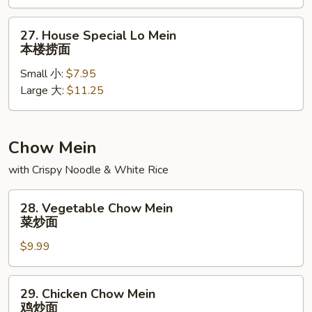
捞
面
27.
27. House Special Lo Mein
House
本楼捞面
Special
Small 小:
$7.95
Lo
Large 大:
$11.25
Mein
本
楼
捞
Chow Mein
面
with Crispy Noodle & White Rice
28.
28. Vegetable Chow Mein
Vegetable
菜炒面
Chow
$9.99
Mein
菜
炒
29.
29. Chicken Chow Mein
面
Chicken
鸡炒面