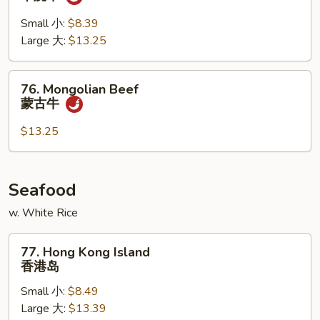
&
Spicy
Small 小:
$8.39
Beef
Large 大:
$13.25
干
烧
76.
76. Mongolian Beef
牛
Mongolian
蒙古牛
Beef
蒙
$13.25
古
牛
Seafood
w. White Rice
77.
77. Hong Kong Island
Hong
香港岛
Kong
Small 小:
$8.49
Island
Large 大:
$13.39
香