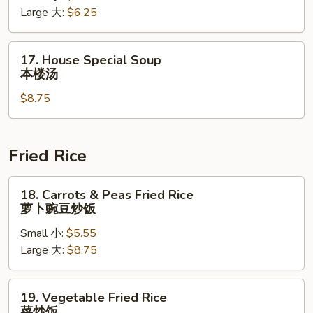
Large 大:
$6.25
Soup
云
吞
17.
17. House Special Soup
蛋
House
本楼汤
花
Special
汤
$8.75
Soup
本
楼
汤
Fried Rice
18.
18. Carrots & Peas Fried Rice
Carrots
萝卜豌豆炒饭
&
Small 小:
$5.55
Peas
Large 大:
$8.75
Fried
Rice
萝
19.
19. Vegetable Fried Rice
卜
Vegetable
菜炒饭