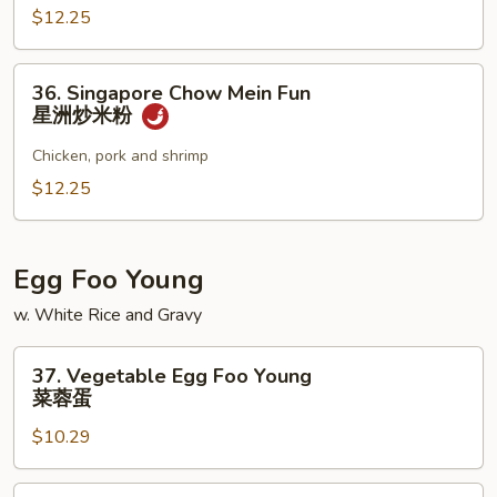
粉
$12.25
Mein
Fun
本
36.
36. Singapore Chow Mein Fun
楼
Singapore
星洲炒米粉
炒
Chow
米
Mein
Chicken, pork and shrimp
粉
Fun
$12.25
星
洲
炒
Egg Foo Young
米
w. White Rice and Gravy
粉
37.
37. Vegetable Egg Foo Young
Vegetable
菜蓉蛋
Egg
$10.29
Foo
Young
菜
38.