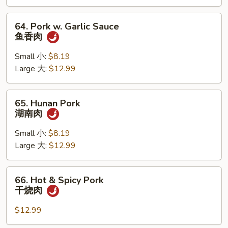
甜
酸
64.
64. Pork w. Garlic Sauce
肉
Pork
鱼香肉
w.
Garlic
Small 小:
$8.19
Sauce
Large 大:
$12.99
鱼
香
65.
65. Hunan Pork
肉
Hunan
湖南肉
Pork
湖
Small 小:
$8.19
南
Large 大:
$12.99
肉
66.
66. Hot & Spicy Pork
Hot
干烧肉
&
Spicy
$12.99
Pork