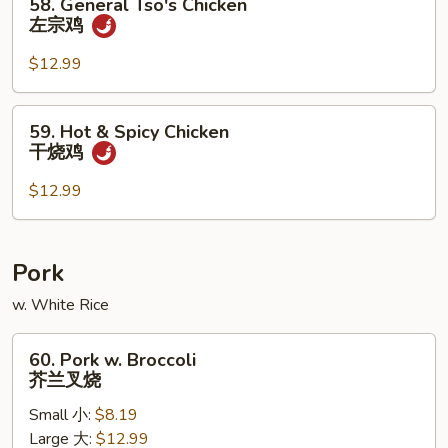
58. General Tso's Chicken
鸡
General
左宗鸡
Tso's
Chicken
$12.99
左
宗
59.
59. Hot & Spicy Chicken
鸡
Hot
干烧鸡
&
Spicy
$12.99
Chicken
干
烧
Pork
鸡
w. White Rice
60.
60. Pork w. Broccoli
Pork
芥兰叉烧
w.
Small 小:
$8.19
Broccoli
Large 大:
$12.99
芥