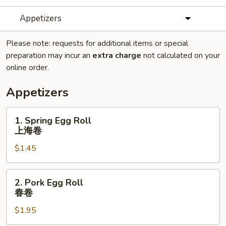
Appetizers
Please note: requests for additional items or special
preparation may incur an
extra charge
not calculated on your
online order.
Appetizers
1.
1. Spring Egg Roll
Spring
上海卷
Egg
$1.45
Roll
上
海
2.
2. Pork Egg Roll
卷
Pork
春卷
Egg
$1.95
Roll
春