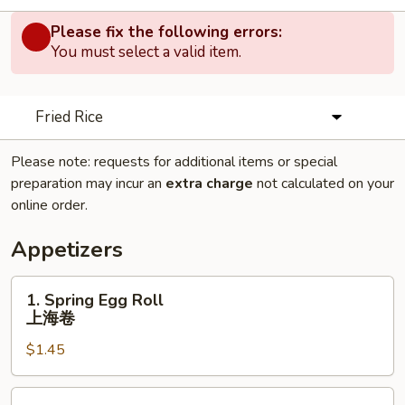
Please fix the following errors:
You must select a valid item.
Fried Rice
Please note: requests for additional items or special
preparation may incur an
extra charge
not calculated on your
online order.
Appetizers
1.
1. Spring Egg Roll
Spring
上海卷
Egg
$1.45
Roll
上
海
2.