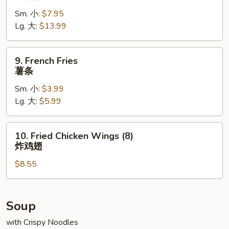
Spare
Sm. 小:
$7.95
Ribs
Lg. 大:
$13.99
无
骨
排
9.
9. French Fries
French
薯条
Fries
Sm. 小:
$3.99
薯
Lg. 大:
$5.99
条
10.
10. Fried Chicken Wings (8)
Fried
炸鸡翅
Chicken
$8.55
Wings
(8)
炸
鸡
Soup
翅
with Crispy Noodles