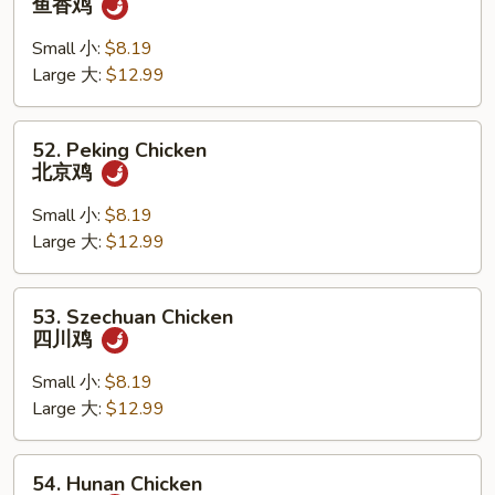
鱼香鸡
w.
Garlic
Small 小:
$8.19
Sauce
Large 大:
$12.99
鱼
香
52.
52. Peking Chicken
鸡
Peking
北京鸡
Chicken
北
Small 小:
$8.19
京
Large 大:
$12.99
鸡
53.
53. Szechuan Chicken
Szechuan
四川鸡
Chicken
四
Small 小:
$8.19
川
Large 大:
$12.99
鸡
54.
54. Hunan Chicken
Hunan