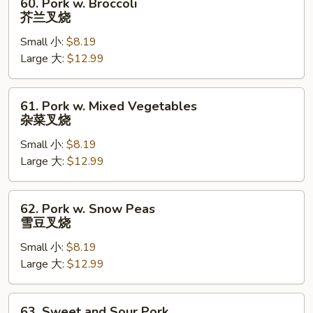
60. Pork w. Broccoli
Pork
芥兰叉烧
w.
Small 小:
$8.19
Broccoli
Large 大:
$12.99
芥
兰
叉
61.
61. Pork w. Mixed Vegetables
烧
Pork
杂菜叉烧
w.
Small 小:
$8.19
Mixed
Large 大:
$12.99
Vegetables
杂
菜
62.
62. Pork w. Snow Peas
叉
Pork
雪豆叉烧
烧
w.
Small 小:
$8.19
Snow
Large 大:
$12.99
Peas
雪
豆
63.
63. Sweet and Sour Pork