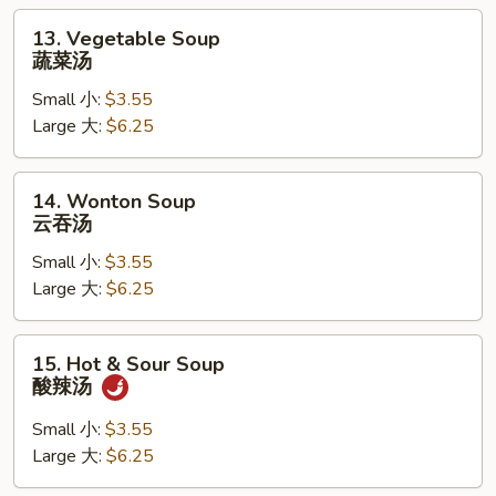
汤
13.
13. Vegetable Soup
Vegetable
蔬菜汤
Soup
Small 小:
$3.55
蔬
Large 大:
$6.25
菜
汤
14.
14. Wonton Soup
Wonton
云吞汤
Soup
Small 小:
$3.55
云
Large 大:
$6.25
吞
汤
15.
15. Hot & Sour Soup
Hot
酸辣汤
&
Sour
Small 小:
$3.55
Soup
Large 大:
$6.25
酸