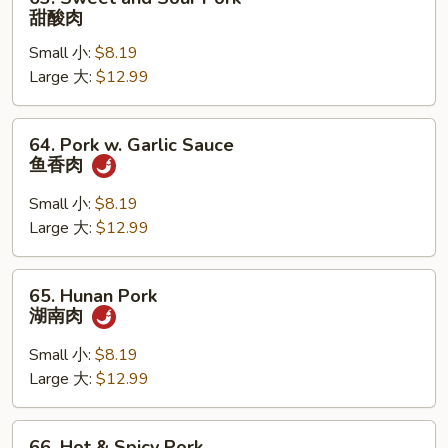
叉
Sweet
甜酸肉
烧
and
Small 小:
$8.19
Sour
Large 大:
$12.99
Pork
甜
酸
64.
64. Pork w. Garlic Sauce
肉
Pork
鱼香肉
w.
Garlic
Small 小:
$8.19
Sauce
Large 大:
$12.99
鱼
香
65.
65. Hunan Pork
肉
Hunan
湖南肉
Pork
湖
Small 小:
$8.19
南
Large 大:
$12.99
肉
66.
66. Hot & Spicy Pork