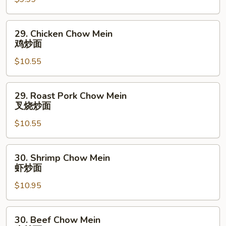
Mein
菜
炒
29.
29. Chicken Chow Mein
面
Chicken
鸡炒面
Chow
$10.55
Mein
鸡
炒
29.
29. Roast Pork Chow Mein
面
Roast
叉烧炒面
Pork
$10.55
Chow
Mein
叉
30.
30. Shrimp Chow Mein
烧
Shrimp
虾炒面
炒
Chow
面
$10.95
Mein
虾
炒
30.
30. Beef Chow Mein
面
Beef