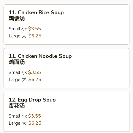
11.
11. Chicken Rice Soup
Chicken
鸡饭汤
Rice
Small 小:
$3.55
Soup
Large 大:
$6.25
鸡
饭
汤
11.
11. Chicken Noodle Soup
Chicken
鸡面汤
Noodle
Small 小:
$3.55
Soup
Large 大:
$6.25
鸡
面
汤
12.
12. Egg Drop Soup
Egg
蛋花汤
Drop
Small 小:
$3.55
Soup
Large 大:
$6.25
蛋
花