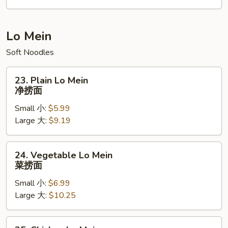
本
楼
炒
Lo Mein
饭
Soft Noodles
23.
23. Plain Lo Mein
Plain
净捞面
Lo
Small 小:
$5.99
Mein
Large 大:
$9.19
净
捞
面
24.
24. Vegetable Lo Mein
Vegetable
菜捞面
Lo
Small 小:
$6.99
Mein
Large 大:
$10.25
菜
捞
面
25.