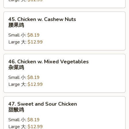
蘑
菇
鸡
45.
45. Chicken w. Cashew Nuts
Chicken
腰果鸡
w.
Small 小:
$8.19
Cashew
Large 大:
$12.99
Nuts
腰
果
46.
46. Chicken w. Mixed Vegetables
鸡
Chicken
杂菜鸡
w.
Small 小:
$8.19
Mixed
Large 大:
$12.99
Vegetables
杂
菜
47.
47. Sweet and Sour Chicken
鸡
Sweet
甜酸鸡
and
Small 小:
$8.19
Sour
Large 大:
$12.99
Chicken