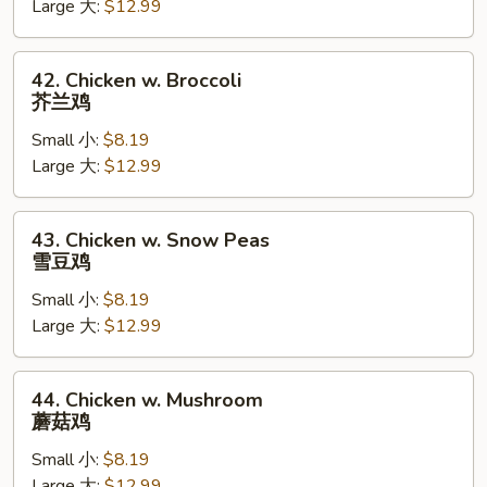
Large 大:
$12.99
Pan
蘑
菇
42.
42. Chicken w. Broccoli
鸡
Chicken
芥兰鸡
片
w.
Small 小:
$8.19
Broccoli
Large 大:
$12.99
芥
兰
鸡
43.
43. Chicken w. Snow Peas
Chicken
雪豆鸡
w.
Small 小:
$8.19
Snow
Large 大:
$12.99
Peas
雪
豆
44.
44. Chicken w. Mushroom
鸡
Chicken
蘑菇鸡
w.
Small 小:
$8.19
Mushroom
Large 大:
$12.99