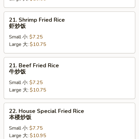
烧
炒
21.
21. Shrimp Fried Rice
饭
Shrimp
虾炒饭
Fried
Small 小:
$7.25
Rice
Large 大:
$10.75
虾
炒
饭
21.
21. Beef Fried Rice
Beef
牛炒饭
Fried
Small 小:
$7.25
Rice
Large 大:
$10.75
牛
炒
饭
22.
22. House Special Fried Rice
House
本楼炒饭
Special
Small 小:
$7.75
Fried
Large 大:
$10.95
Rice