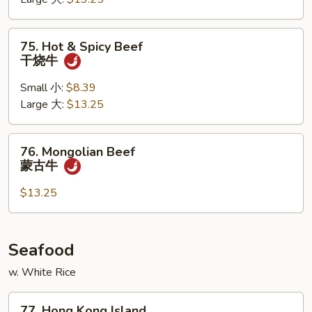
牛
75.
75. Hot & Spicy Beef
Hot
干烧牛
&
Spicy
Small 小:
$8.39
Beef
Large 大:
$13.25
干
烧
76.
76. Mongolian Beef
牛
Mongolian
蒙古牛
Beef
蒙
$13.25
古
牛
Seafood
w. White Rice
77.
77. Hong Kong Island