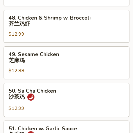
甜
酸
48.
48. Chicken & Shrimp w. Broccoli
鸡
Chicken
芥兰鸡虾
&
$12.99
Shrimp
w.
Broccoli
49.
49. Sesame Chicken
芥
Sesame
芝麻鸡
兰
Chicken
鸡
$12.99
芝
虾
麻
鸡
50.
50. Sa Cha Chicken
Sa
沙茶鸡
Cha
Chicken
$12.99
沙
茶
51.
51. Chicken w. Garlic Sauce
鸡
Chicken