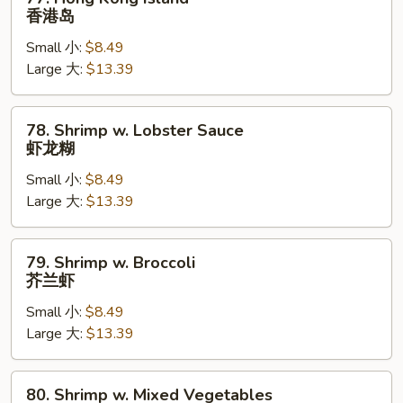
Hong
香港岛
Kong
Small 小:
$8.49
Island
Large 大:
$13.39
香
港
岛
78.
78. Shrimp w. Lobster Sauce
Shrimp
虾龙糊
w.
Small 小:
$8.49
Lobster
Large 大:
$13.39
Sauce
虾
龙
79.
79. Shrimp w. Broccoli
糊
Shrimp
芥兰虾
w.
Small 小:
$8.49
Broccoli
Large 大:
$13.39
芥
兰
虾
80.
80. Shrimp w. Mixed Vegetables