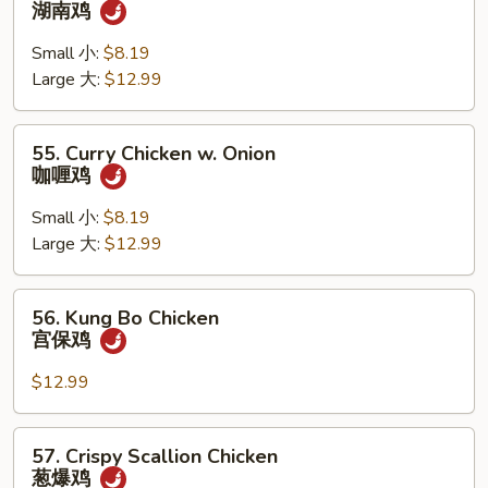
湖南鸡
Chicken
湖
Small 小:
$8.19
南
Large 大:
$12.99
鸡
55.
55. Curry Chicken w. Onion
Curry
咖喱鸡
Chicken
w.
Small 小:
$8.19
Onion
Large 大:
$12.99
咖
喱
56.
56. Kung Bo Chicken
鸡
Kung
宫保鸡
Bo
Chicken
$12.99
宫
保
57.
57. Crispy Scallion Chicken
鸡
Crispy
葱爆鸡