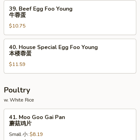
虾
39.
39. Beef Egg Foo Young
蓉
Beef
牛蓉蛋
蛋
Egg
$10.75
Foo
Young
牛
40.
40. House Special Egg Foo Young
蓉
House
本楼蓉蛋
蛋
Special
$11.59
Egg
Foo
Young
本
Poultry
楼
w. White Rice
蓉
蛋
41.
41. Moo Goo Gai Pan
Moo
蘑菇鸡片
Goo
Small 小:
$8.19
Gai