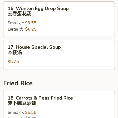
辣
16.
16. Wonton Egg Drop Soup
汤
Wonton
云吞蛋花汤
Egg
Small 小:
$3.55
Drop
Large 大:
$6.25
Soup
云
吞
17.
17. House Special Soup
蛋
House
本楼汤
花
Special
汤
$8.75
Soup
本
楼
汤
Fried Rice
18.
18. Carrots & Peas Fried Rice
Carrots
萝卜豌豆炒饭
&
Small 小:
$5.55
Peas