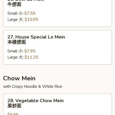
Beef
牛捞面
Lo
Small 小:
$7.55
Mein
Large 大:
$10.95
牛
捞
面
27.
27. House Special Lo Mein
House
本楼捞面
Special
Small 小:
$7.95
Lo
Large 大:
$11.25
Mein
本
楼
捞
Chow Mein
面
with Crispy Noodle & White Rice
28.
28. Vegetable Chow Mein
Vegetable
菜炒面
Chow
$9.99