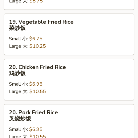
Large 大:
$8.75
Fried
Rice
萝
19.
19. Vegetable Fried Rice
卜
Vegetable
菜炒饭
豌
Fried
豆
Small 小:
$6.75
Rice
炒
Large 大:
$10.25
菜
饭
炒
饭
20.
20. Chicken Fried Rice
Chicken
鸡炒饭
Fried
Small 小:
$6.95
Rice
Large 大:
$10.55
鸡
炒
饭
20.
20. Pork Fried Rice
Pork
叉烧炒饭
Fried
Small 小:
$6.95
Rice
Large 大:
$10.55
叉