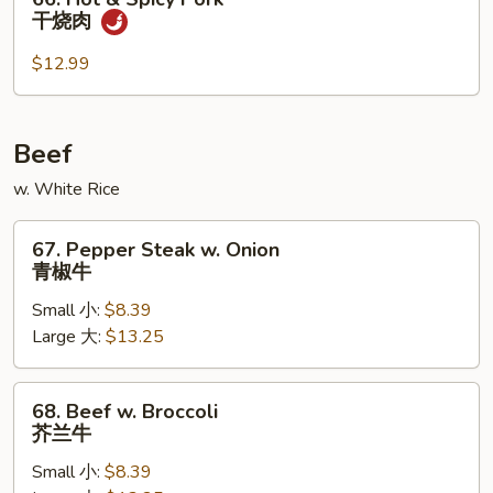
Hot
干烧肉
&
Spicy
$12.99
Pork
干
烧
Beef
肉
w. White Rice
67.
67. Pepper Steak w. Onion
Pepper
青椒牛
Steak
Small 小:
$8.39
w.
Large 大:
$13.25
Onion
青
椒
68.
68. Beef w. Broccoli
牛
Beef
芥兰牛
w.
Small 小:
$8.39
Broccoli