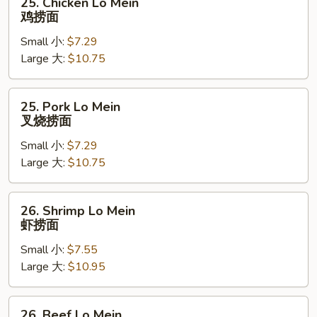
25. Chicken Lo Mein
Chicken
鸡捞面
Lo
Small 小:
$7.29
Mein
Large 大:
$10.75
鸡
捞
面
25.
25. Pork Lo Mein
Pork
叉烧捞面
Lo
Small 小:
$7.29
Mein
Large 大:
$10.75
叉
烧
捞
26.
26. Shrimp Lo Mein
面
Shrimp
虾捞面
Lo
Small 小:
$7.55
Mein
Large 大:
$10.95
虾
捞
面
26.
26. Beef Lo Mein