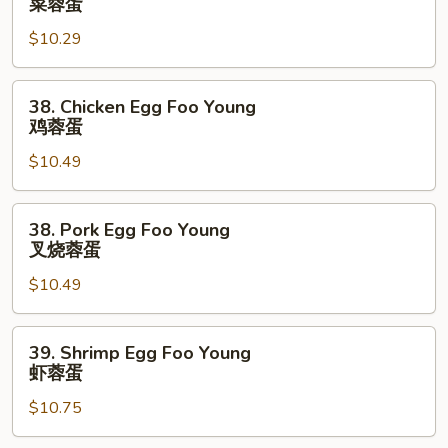
菜蓉蛋
Egg
$10.29
Foo
Young
菜
38.
38. Chicken Egg Foo Young
蓉
Chicken
鸡蓉蛋
蛋
Egg
$10.49
Foo
Young
鸡
38.
38. Pork Egg Foo Young
蓉
Pork
叉烧蓉蛋
蛋
Egg
$10.49
Foo
Young
叉
39.
39. Shrimp Egg Foo Young
烧
Shrimp
虾蓉蛋
蓉
Egg
蛋
$10.75
Foo
Young