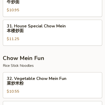
牛炒面
Chow
$10.95
Mein
牛
炒
31.
31. House Special Chow Mein
面
House
本楼炒面
Special
$11.25
Chow
Mein
本
楼
Chow Mein Fun
炒
Rice Stick Noodles
面
32.
32. Vegetable Chow Mein Fun
Vegetable
菜炒米粉
Chow
$10.55
Mein
Fun
菜
33.