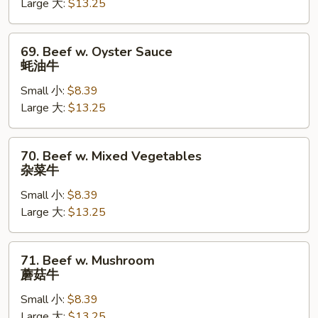
Large 大:
$13.25
芥
兰
牛
69.
69. Beef w. Oyster Sauce
Beef
蚝油牛
w.
Small 小:
$8.39
Oyster
Large 大:
$13.25
Sauce
蚝
油
70.
70. Beef w. Mixed Vegetables
牛
Beef
杂菜牛
w.
Small 小:
$8.39
Mixed
Large 大:
$13.25
Vegetables
杂
菜
71.
71. Beef w. Mushroom
牛
Beef
蘑菇牛
w.
Small 小:
$8.39
Mushroom
Large 大:
$13.25