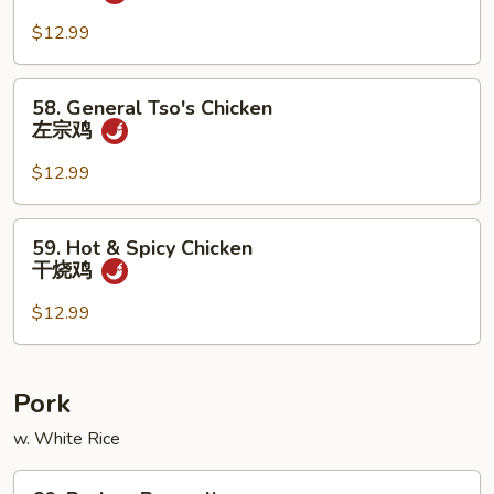
Scallion
Chicken
$12.99
葱
爆
58.
58. General Tso's Chicken
鸡
General
左宗鸡
Tso's
Chicken
$12.99
左
宗
59.
59. Hot & Spicy Chicken
鸡
Hot
干烧鸡
&
Spicy
$12.99
Chicken
干
烧
Pork
鸡
w. White Rice
60.