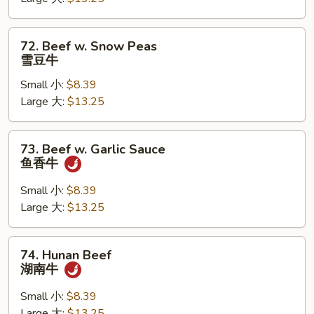
蘑
菇
牛
72.
72. Beef w. Snow Peas
Beef
雪豆牛
w.
Small 小:
$8.39
Snow
Large 大:
$13.25
Peas
雪
豆
73.
73. Beef w. Garlic Sauce
牛
Beef
鱼香牛
w.
Garlic
Small 小:
$8.39
Sauce
Large 大:
$13.25
鱼
香
74.
74. Hunan Beef
牛
Hunan
湖南牛
Beef
湖
Small 小:
$8.39
南
Large 大:
$13.25