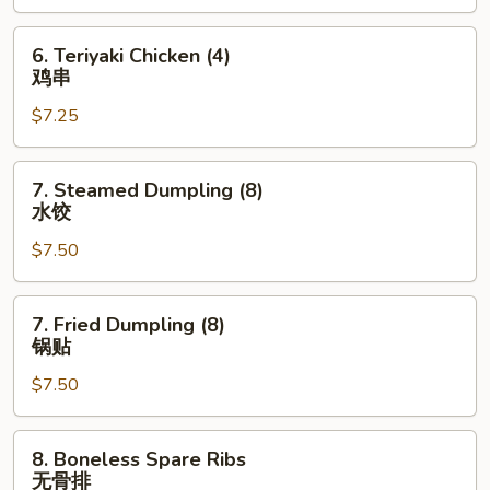
蟹
角
6.
6. Teriyaki Chicken (4)
Teriyaki
鸡串
Chicken
$7.25
(4)
鸡
串
7.
7. Steamed Dumpling (8)
Steamed
水饺
Dumpling
$7.50
(8)
水
饺
7.
7. Fried Dumpling (8)
Fried
锅贴
Dumpling
$7.50
(8)
锅
贴
8.
8. Boneless Spare Ribs
Boneless
无骨排