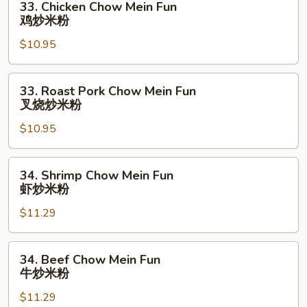
33. Chicken Chow Mein Fun
炒
Chicken
鸡炒米粉
米
Chow
粉
$10.95
Mein
Fun
鸡
33.
33. Roast Pork Chow Mein Fun
炒
Roast
叉烧炒米粉
米
Pork
粉
$10.95
Chow
Mein
Fun
34.
34. Shrimp Chow Mein Fun
叉
Shrimp
虾炒米粉
烧
Chow
炒
$11.29
Mein
米
Fun
粉
虾
34.
34. Beef Chow Mein Fun
炒
Beef
牛炒米粉
米
Chow
粉
$11.29
Mein