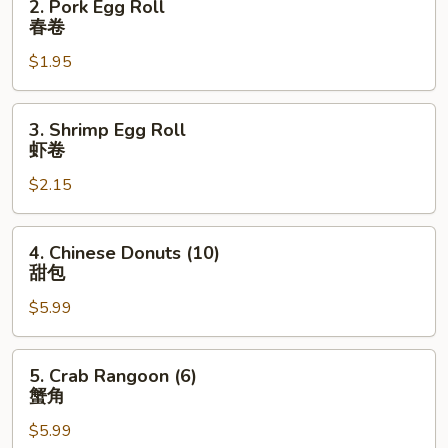
2. Pork Egg Roll
卷
Pork
春卷
Egg
$1.95
Roll
春
卷
3.
3. Shrimp Egg Roll
Shrimp
虾卷
Egg
$2.15
Roll
虾
卷
4.
4. Chinese Donuts (10)
Chinese
甜包
Donuts
$5.99
(10)
甜
包
5.
5. Crab Rangoon (6)
Crab
蟹角
Rangoon
$5.99
(6)