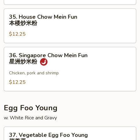
Fun
牛
35.
35. House Chow Mein Fun
炒
House
本楼炒米粉
米
Chow
粉
$12.25
Mein
Fun
本
36.
36. Singapore Chow Mein Fun
楼
Singapore
星洲炒米粉
炒
Chow
米
Mein
Chicken, pork and shrimp
粉
Fun
$12.25
星
洲
炒
Egg Foo Young
米
w. White Rice and Gravy
粉
37.
37. Vegetable Egg Foo Young
Vegetable